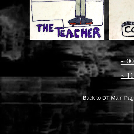
....
~ 00
~ 11
Back to DT Main Pag